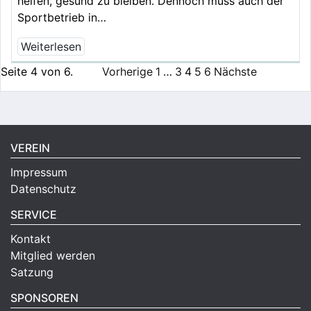
helfen, gesund zu bleiben. Dennoch muss auch der
Sportbetrieb in…
Weiterlesen
Seite 4 von 6.
Vorherige
1
…
3
4
5
6
Nächste
VEREIN
Impressum
Datenschutz
SERVICE
Kontakt
Mitglied werden
Satzung
SPONSOREN