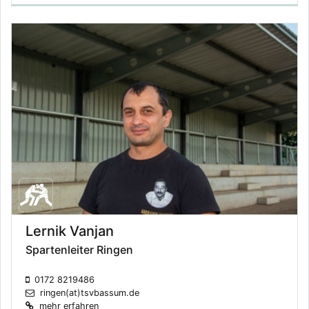
Lernik Vanjan
Spartenleiter Ringen
0172 8219486
ringen(at)tsvbassum.de
mehr erfahren