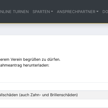
NLINE TURNEN
SPARTEN
ANSPRECHPARTNER
DO
nserem Verein begrüßen zu dürfen.
nahmeantrag herunterladen:
llschäden (auch Zahn- und Brillenschäden)