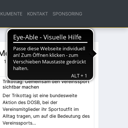
KUMENTE
KONTAKT
SPONSORING
 Meldungen
1
2
3
…
6
Nächste
Trikottag: Gemeinsam den Vereinssport
sichtbar machen
Der Trikottag ist eine bundesweite
Aktion des DOSB, bei der
Vereinsmitglieder ihr Sportoutfit im
Alltag tragen, um auf die Bedeutung des
Vereinssports…